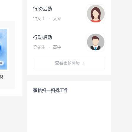
行政/后勤
钟女士
·
大专
行政/后勤
梁先生
·
高中
查看更多简历
息
微信扫一扫找工作