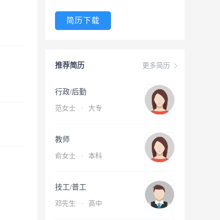
简历下载
推荐简历
更多简历
行政/后勤
范女士
·
大专
教师
俞女士
·
本科
技工/普工
邓先生
·
高中